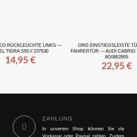
EO RÜCKLEUCHTE LINKS —
ORG EINSTIEGSLEISTE TÜ
L TIGRA S93 // 237530
FAHRERTÜR — AUDI CABRIO TY
8G0853905
14,95
€
22,95
€
ZAHLUNG
In unserem Shop können Sie via
Vorkasse oder Paypal zahlen. Zudem