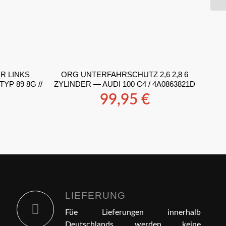
R LINKS
ORG UNTERFAHRSCHUTZ 2,6 2,8 6
P 89 8G //
ZYLINDER — AUDI 100 C4 / 4A0863821D
99,95
€
LIEFERUNG
Füe Lieferungen innerhalb
Deutschlands werden keine