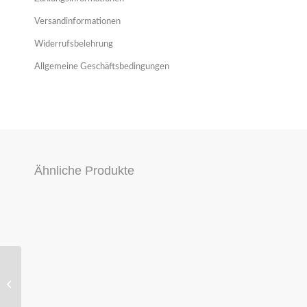
Versandinformationen
Widerrufsbelehrung
Allgemeine Geschäftsbedingungen
Ähnliche Produkte
ORG HALTER
ABSCHIRMBLECH 3,2L
V6 – AUDI A3 8P TT 8J
# 022253049AL