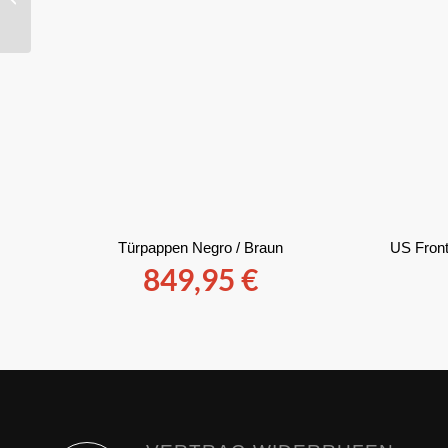
AUDI 90 20V COUPE
TYP 89 20V 7A NM // ...
Türpappen Negro / Braun
US Front
849,95
€