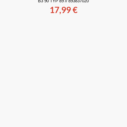
B3 90 TYP 89 // 893837020
17,99
€