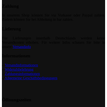
Zahlung
In unserem Shop können Sie via Vorkasse oder Paypal zahlen.
Zudem können Sie bei Abholung in bar zahlen.
Lieferung
Füe Lieferungen innerhalb Deutschlands werden keine
Versandkosten erhoben. Für weitere Infos schauen Sie bitte in
unsere
Versandinfo
Informationen
–
Versandinformationen
–
Widerufsbelehrung
–
Zahlungsinformationen
–
Allgemeine Geschäftsbedingungen
Öffnungszeiten