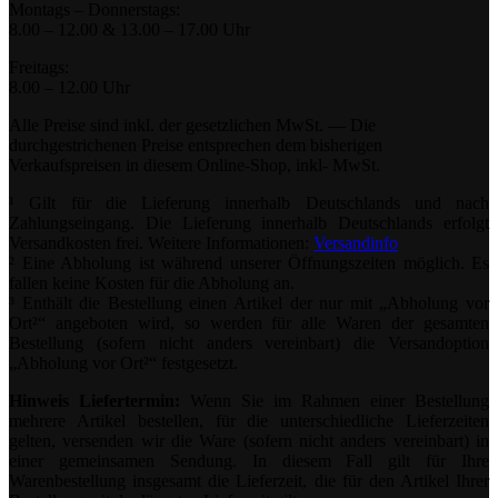
Montags – Donnerstags:
8.00 – 12.00 & 13.00 – 17.00 Uhr
Freitags:
8.00 – 12.00 Uhr
Alle Preise sind inkl. der gesetzlichen MwSt. — Die
durchgestrichenen Preise entsprechen dem bisherigen
Verkaufspreisen in diesem Online-Shop, inkl- MwSt.
¹ Gilt für die Lieferung innerhalb Deutschlands und nach
Zahlungseingang. Die Lieferung innerhalb Deutschlands erfolgt
Versandkosten frei. Weitere Informationen:
Versandinfo
² Eine Abholung ist während unserer Öffnungszeiten möglich. Es
fallen keine Kosten für die Abholung an.
³ Enthält die Bestellung einen Artikel der nur mit „Abholung vor
Ort²“ angeboten wird, so werden für alle Waren der gesamten
Bestellung (sofern nicht anders vereinbart) die Versandoption
„Abholung vor Ort²“ festgesetzt.
Hinweis Liefertermin:
Wenn Sie im Rahmen einer Bestellung
mehrere Artikel bestellen, für die unterschiedliche Lieferzeiten
gelten, versenden wir die Ware (sofern nicht anders vereinbart) in
einer gemeinsamen Sendung. In diesem Fall gilt für Ihre
Warenbestellung insgesamt die Lieferzeit, die für den Artikel Ihrer