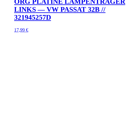
ORG PLATINE LAMPENTRÄGER
LINKS — VW PASSAT 32B //
321945257D
17,99
€