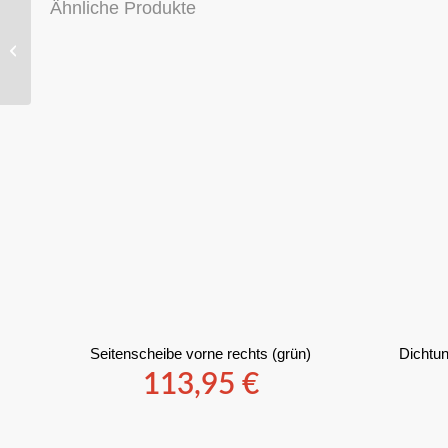
Ähnliche Produkte
ORG STABILUS
DÄMPFER
MOTORHAUBE —
AUDI 100 200 TYP 44
// 443823359B
Seitenscheibe vorne rechts (grün)
Dichtun
113,95
€