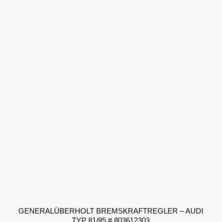
GENERALÜBERHOLT BREMSKRAFTREGLER – AUDI
TYP 81/85 # 803612303