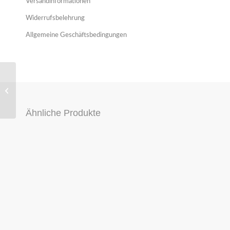
Versandinformationen
Widerrufsbelehrung
Allgemeine Geschäftsbedingungen
SERVOPUMPE — AUDI
A4 A6 VW SKODA //
4B0145155T
Ähnliche Produkte