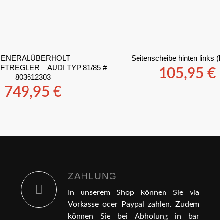
GENERALÜBERHOLT
Seitenscheibe hinten links 
TREGLER – AUDI TYP 81/85 #
105,95
€
803612303
749,95
€
ZAHLUNG
In unserem Shop können Sie via
Vorkasse oder Paypal zahlen. Zudem
können Sie bei Abholung in bar