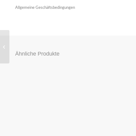
Allgemeine Geschäftsbedingungen
ORG ABDECKUNG
SPIEGEL LINKS GRÜN
— AUDI URQUATTRO
Ähnliche Produkte
COUPE TYP 81 85 //...