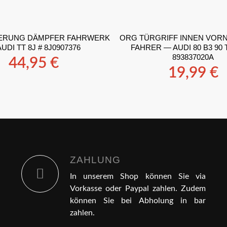
ERUNG DÄMPFER FAHRWERK
ORG TÜRGRIFF INNEN VOR
UDI TT 8J # 8J0907376
FAHRER — AUDI 80 B3 90 T
893837020A
44,95
€
19,99
€
ZAHLUNG
In unserem Shop können Sie via
Vorkasse oder Paypal zahlen. Zudem
können Sie bei Abholung in bar
zahlen.