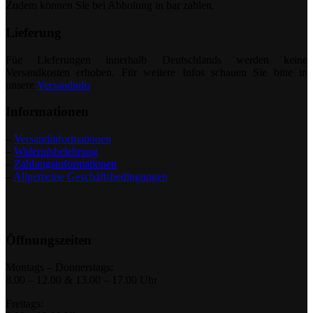
Zudem können Sie bei Abholung in bar zahlen.
Lieferung
Füe Lieferungen innerhalb Deutschlands werden keine
Versandkosten erhoben. Für weitere Infos schauen Sie bitte in
unsere
Versandinfo
Informationen
–
Versandinformationen
–
Widerufsbelehrung
–
Zahlungsinformationen
–
Allgemeine Geschäftsbedingungen
Öffnungszeiten
Montags – Donnerstags:
8.00 – 12.00 & 13.00 – 17.00 Uhr
Freitags: