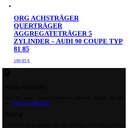
ORG ACHSTRÄGER
QUERTRÄGER
AGGREGATETRÄGER 5
ZYLINDER – AUDI 90 COUPE TYP
81 85
199,95
€
Vertrag widerrufen
Wenn Sie Ihren Vertrag widerrufen möchten, klicken Sie bitte
hier:
Vertrag widerrufen
Zahlung
In unserem Shop können Sie via Vorkasse oder Paypal zahlen.