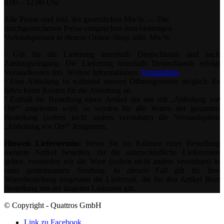
8.00 – 12.00 Uhr
Alle Preise sind inkl. der gesetzlichen MwSt. — Die
durchgestrichenen Preise entsprechen dem bisherigen
Verkaufspreisen in diesem Online-Shop, inkl- MwSt.
¹ Gilt für die Lieferung innerhalb Deutschlands und nach
Zahlungseingang. Die Lieferung innerhalb Deutschlands erfolgt
Versandkosten frei. Weitere Informationen:
Versandinfo
² Eine Abholung ist während unserer Öffnungszeiten möglich. Es
fallen keine Kosten für die Abholung an.
³ Enthält die Bestellung einen Artikel der nur mit „Abholung vor
Ort²“ angeboten wird, so werden für alle Waren der gesamten
Bestellung (sofern nicht anders vereinbart) die Versandoption
„Abholung vor Ort²“ festgesetzt.
Hinweis Liefertermin:
Wenn Sie im Rahmen einer Bestellung
mehrere Artikel bestellen, für die unterschiedliche Lieferzeiten
gelten, versenden wir die Ware (sofern nicht anders vereinbart) in
einer gemeinsamen Sendung. In diesem Fall gilt für Ihre
Warenbestellung insgesamt die Lieferzeit, die für den Artikel Ihrer
Bestellung mit der längsten Lieferzeit gilt.
© Copyright - Quattros GmbH
Link zu Facebook