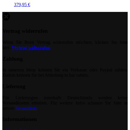
379,95
€
Vertrag widerrufen
Wenn Sie Ihren Vertrag widerrufen möchten, klicken Sie bitte
hier:
Vertrag widerrufen
Zahlung
In unserem Shop können Sie via Vorkasse oder Paypal zahlen.
Zudem können Sie bei Abholung in bar zahlen.
Lieferung
Füe Lieferungen innerhalb Deutschlands werden keine
Versandkosten erhoben. Für weitere Infos schauen Sie bitte in
unsere
Versandinfo
Informationen