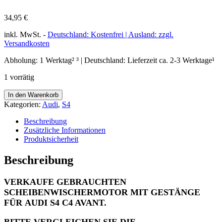
34,95
€
inkl. MwSt.
-
Deutschland: Kostenfrei | Ausland: zzgl.
Versandkosten
Abholung: 1 Werktag² ³ | Deutschland: Lieferzeit ca. 2-3 Werktage¹
1 vorrätig
SCHEIBENWISCHERMOTOR
In den Warenkorb
GESTÄNGE
Kategorien:
Audi
,
S4
AUDI
S4
Beschreibung
C4
Zusätzliche Informationen
AVANT
Produktsicherheit
20V
AAN
Beschreibung
169KW
4A1955023C
VERKAUFE GEBRAUCHTEN
Menge
SCHEIBENWISCHERMOTOR MIT GESTÄNGE
FÜR AUDI S4 C4 AVANT.