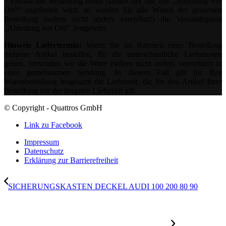
³ Enthält die Bestellung einen Artikel der nur mit „Abholung vor
Ort²“ angeboten wird, so werden für alle Waren der gesamten
Bestellung (sofern nicht anders vereinbart) die Versandoption
„Abholung vor Ort²“ festgesetzt.
Hinweis Liefertermin:
Wenn Sie im Rahmen einer Bestellung
mehrere Artikel bestellen, für die unterschiedliche Lieferzeiten
gelten, versenden wir die Ware (sofern nicht anders vereinbart) in
einer gemeinsamen Sendung. In diesem Fall gilt für Ihre
Warenbestellung insgesamt die Lieferzeit, die für den Artikel Ihrer
Bestellung mit der längsten Lieferzeit gilt.
© Copyright - Quattros GmbH
Link zu Facebook
Impressum
Datenschutz
Erklärung zur Barrierefreiheit
SICHERUNGSKASTEN DECKEL AUDI 100 200 80 90