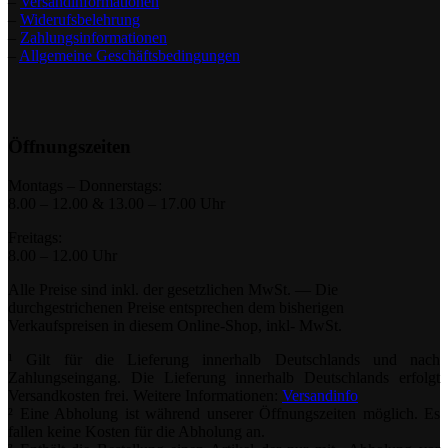
–
Versandinformationen
–
Widerufsbelehrung
–
Zahlungsinformationen
–
Allgemeine Geschäftsbedingungen
Öffnungszeiten
Montags – Donnerstags:
8.00 – 12.00 & 13.00 – 17.00 Uhr
Freitags:
8.00 – 12.00 Uhr
Alle Preise sind inkl. der gesetzlichen MwSt. — Die
durchgestrichenen Preise entsprechen dem bisherigen
Verkaufspreisen in diesem Online-Shop, inkl- MwSt.
¹ Gilt für die Lieferung innerhalb Deutschlands und nach
Zahlungseingang. Die Lieferung innerhalb Deutschlands erfolgt
Versandkosten frei. Weitere Informationen:
Versandinfo
² Eine Abholung ist während unserer Öffnungszeiten möglich. Es
fallen keine Kosten für die Abholung an.