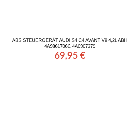
ABS STEUERGERÄT AUDI S4 C4 AVANT V8 4,2L ABH
4A9861706C 4A0907379
69,95
€