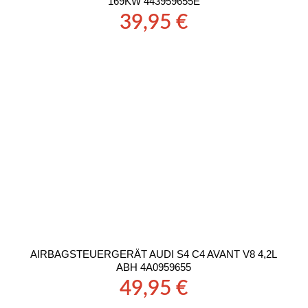
169KW 443959655E
39,95
€
AIRBAGSTEUERGERÄT AUDI S4 C4 AVANT V8 4,2L
ABH 4A0959655
49,95
€