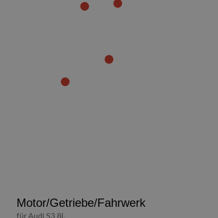
1
3
2
4
Motor/Getriebe/Fahrwerk
für Audi S3 8L